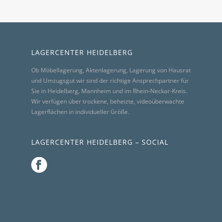
LAGERCENTER HEIDELBERG
Ob Möbellagerung, Aktenlagerung, Lagerung von Hausrat
und Umzugsgut wir sind der richtige Ansprechpartner für
Sie in Heidelberg, Mannheim und im Rhein-Neckar-Kreis.
Wir verfügen über trockene, beheizte, videoüberwachte
Lagerflächen in individueller Größe.
LAGERCENTER HEIDELBERG – SOCIAL