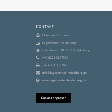
KONTAKT
Christian Hoffmann
LagerCenter Heidelberg
Hatschekstr. 18 69126 Heidelberg
+49 6221 3397999
+49 6221 3397998
info@lagercenter-heidelberg.de
www.lagercenter-heidelberg.de
Cookies anpassen